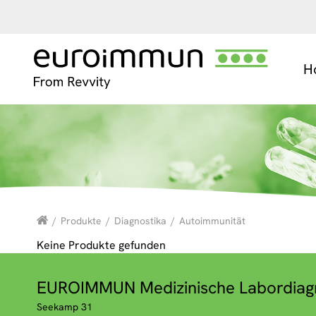
H
/
Produkte
/
Diagnostika
/
Autoimmunität
Keine Produkte gefunden
EUROIMMUN Medizinische Labordiag
Seekamp 31