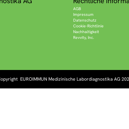
nostika AG
Rechtliche Inform
AGB
Impressum
Datenschutz
Cookie-Richtlinie
Nachhaltigkeit
Revvity, Inc.
opyright EUROIMMUN Medizinische Labordiagnostika AG 20