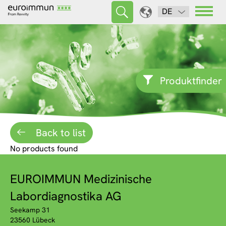
DE
Produktfinder
Back to list
No products found
EUROIMMUN Medizinische
Labordiagnostika AG
Seekamp 31
23560 Lübeck