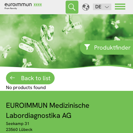
DE
Produktfinder
Back to list
No products found
EUROIMMUN Medizinische
Labordiagnostika AG
Seekamp 31
23560 Lübeck