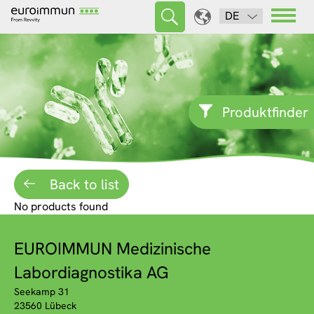
DE
Produktfinder
Back to list
No products found
EUROIMMUN Medizinische
Labordiagnostika AG
Seekamp 31
23560 Lübeck