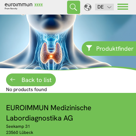
DE
Produktfinder
Back to list
No products found
EUROIMMUN Medizinische
Labordiagnostika AG
Seekamp 31
23560 Lübeck