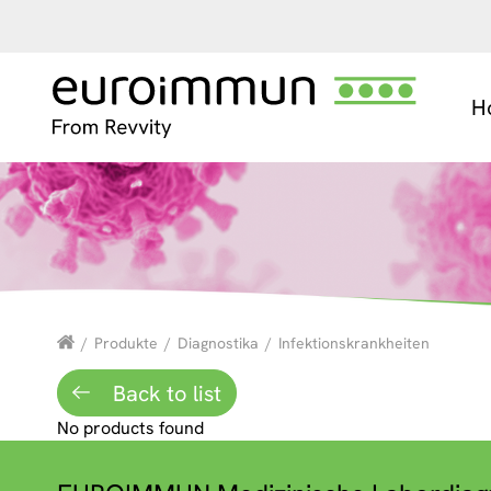
H
/
Produkte
/
Diagnostika
/
Infektionskrankheiten
Back to list
No products found