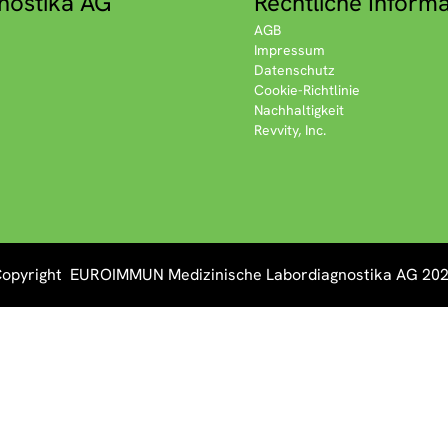
nostika AG
Rechtliche Inform
AGB
Impressum
Datenschutz
Cookie-Richtlinie
Nachhaltigkeit
Revvity, Inc.
opyright EUROIMMUN Medizinische Labordiagnostika AG 20