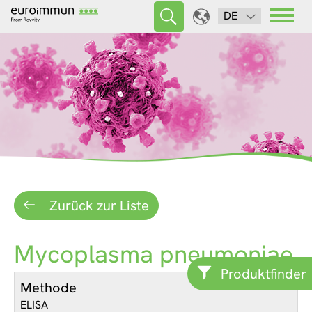
DE
Zurück zur Liste
Mycoplasma pneumoniae
Produktfinder
Methode
ELISA