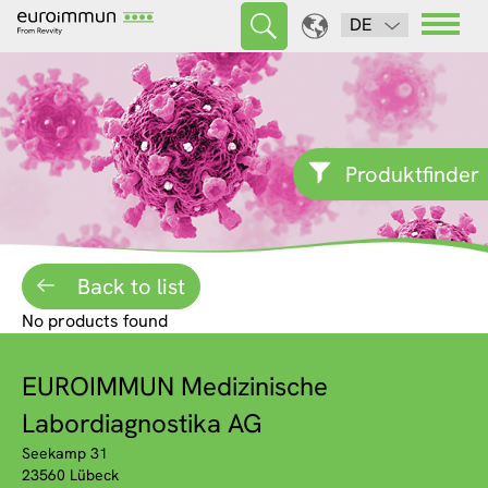
DE
Produktfinder
Back to list
No products found
EUROIMMUN Medizinische
Labordiagnostika AG
Seekamp 31
23560 Lübeck