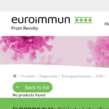
H
/
Produkte
/
Diagnostika
/
Emerging Diseases
/
278h-1
Back to list
No products found