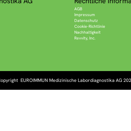
nostika AG
Rechtliche Inform
AGB
Impressum
Datenschutz
Cookie-Richtlinie
Nachhaltigkeit
Revvity, Inc.
opyright EUROIMMUN Medizinische Labordiagnostika AG 20