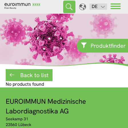
DE
Produktfinder
Back to list
No products found
EUROIMMUN Medizinische
Labordiagnostika AG
Seekamp 31
23560 Lübeck