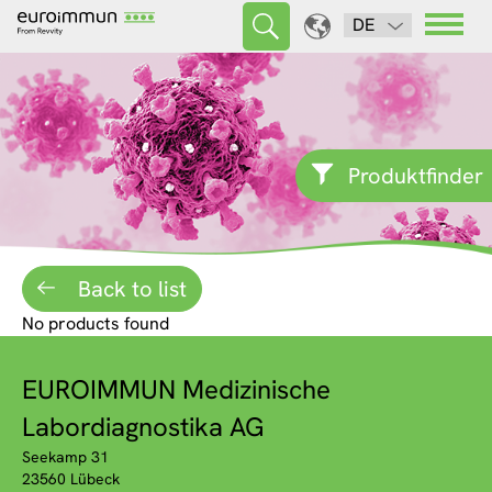
DE
Produktfinder
Back to list
No products found
EUROIMMUN Medizinische
Labordiagnostika AG
Seekamp 31
23560 Lübeck