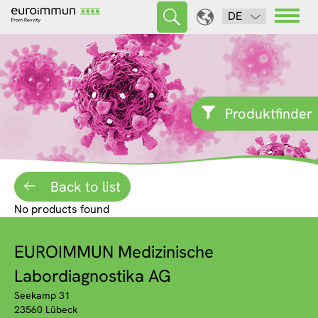
DE
Produktfinder
Back to list
No products found
EUROIMMUN Medizinische
Labordiagnostika AG
Seekamp 31
23560 Lübeck