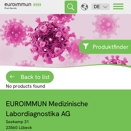
DE
Produktfinder
Back to list
No products found
EUROIMMUN Medizinische
Labordiagnostika AG
Seekamp 31
23560 Lübeck