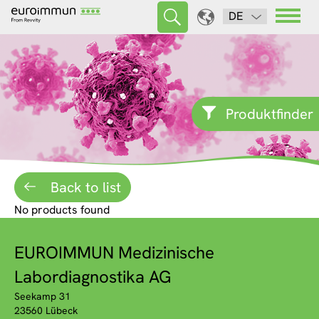
DE
Produktfinder
Back to list
No products found
EUROIMMUN Medizinische
Labordiagnostika AG
Seekamp 31
23560 Lübeck