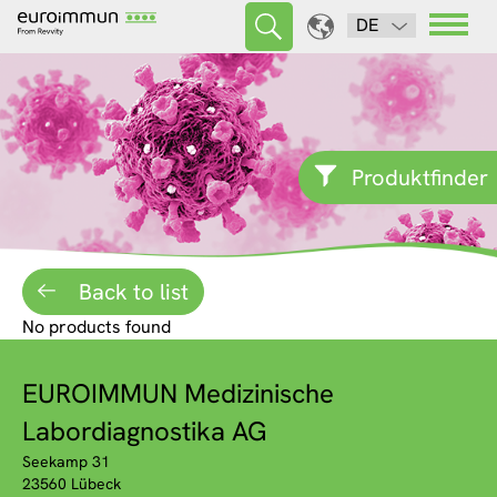
DE
Produktfinder
Back to list
No products found
EUROIMMUN Medizinische
Labordiagnostika AG
Seekamp 31
23560 Lübeck