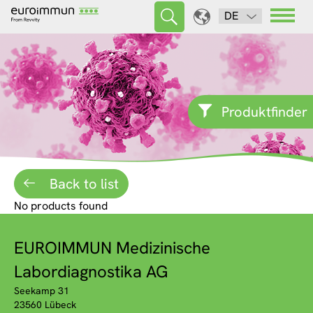
DE
Produktfinder
Back to list
No products found
EUROIMMUN Medizinische
Labordiagnostika AG
Seekamp 31
23560 Lübeck