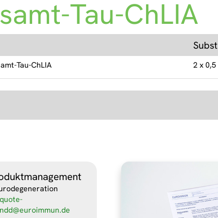
esamt-Tau-ChLIA
Subst
samt-Tau-ChLIA
2 x 0,5
oduktmanagement
urodegeneration
quote-
ndd@euroimmun.de