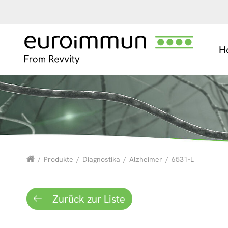
H
/
Produkte
/
Diagnostika
/
Alzheimer
/
6531-L
Zurück zur Liste