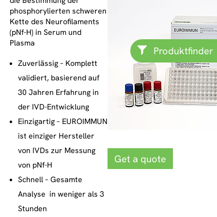
die Bestimmung der
phosphorylierten schweren
Kette des Neurofilaments
(pNf-H) in Serum und
Plasma
Produktfinder
Zuverlässig – Komplett
validiert, basierend auf
30 Jahren Erfahrung in
der IVD-Entwicklung
Einzigartig – EUROIMMUN
ist einziger Hersteller
von IVDs zur Messung
Get a quote
von pNf-H
Schnell – Gesamte
Analyse in weniger als 3
Stunden