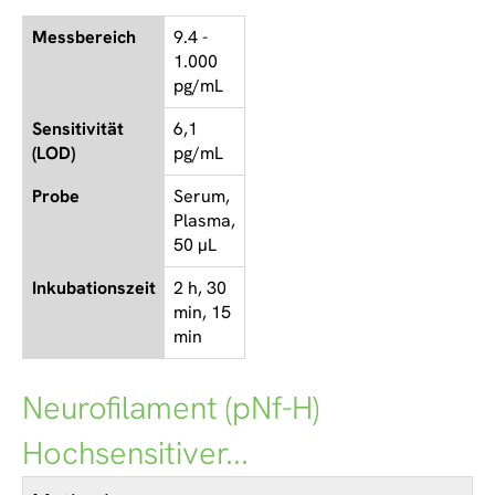
Messbereich
9.4 -
1.000
pg/mL
Sensitivität
6,1
(LOD)
pg/mL
Probe
Serum,
Plasma,
50 µL
Inkubationszeit
2 h, 30
min, 15
min
Neurofilament (pNf-H)
Hochsensitiver...