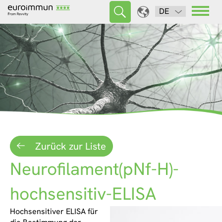
DE
Zurück zur Liste
Neurofilament(pNf-H)-
hochsensitiv-ELISA
Hochsensitiver ELISA für