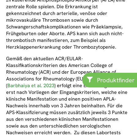
zentrale Rolle spielen. Die Erkrankung ist
gekennzeichnet durch arterielle, venöse oder
mikrovaskuläre Thrombosen sowie durch
Schwangerschaftskomplikationen wie Präeklampsie,
Frühgeburten oder Aborte. APS kann sich auch nicht-
thrombotisch manifestieren, zum Beispiel als
Herzklappenerkrankung oder Thrombozytopenie.
Gemäß den aktuellen ACR/EULAR-
Klassifikationskriterien des American College of
Rheumatology (ACR) und der European Alliance of
Associations for Rheumatology (EULAR) von 2023
Produktfinder
(
Barbhaiya et al. 2023
) erfolgt eine Einstufung als APS
erst nach Vorliegen der Eingangskriterien, welche eine
klinische Manifestation und einen positiven APLA-
Nachweis innerhalb von 3 Jahren beinhalten. Für die
APS-Klassifizierung müssen zusätzlich jeweils 3 Punkte
aus den verschiedenen klinischen Manifestationen
sowie aus den unterschiedlichen serologischen
Nachweisen erreicht werden. Zu diesen Labortests