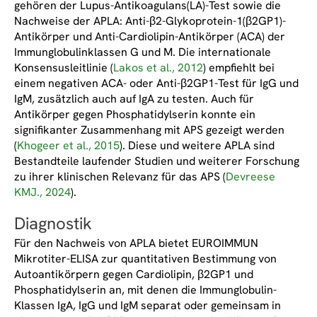
gehören der Lupus-Antikoagulans(LA)-Test sowie die
Nachweise der APLA: Anti-β2-Glykoprotein-1(β2GP1)-
Antikörper und Anti-Cardiolipin-Antikörper (ACA) der
Immunglobulinklassen G und M. Die internationale
Konsensusleitlinie (
Lakos et al., 2012
) empfiehlt bei
einem negativen ACA- oder Anti-β2GP1-Test für IgG und
IgM, zusätzlich auch auf IgA zu testen. Auch für
Antikörper gegen Phosphatidylserin konnte ein
signifikanter Zusammenhang mit APS gezeigt werden
(
Khogeer et al., 2015
). Diese und weitere APLA sind
Bestandteile laufender Studien und weiterer Forschung
zu ihrer klinischen Relevanz für das APS (
Devreese
KMJ., 2024
).
Diagnostik
Für den Nachweis von APLA bietet EUROIMMUN
Mikrotiter-ELISA zur quantitativen Bestimmung von
Autoantikörpern gegen Cardiolipin, β2GP1 und
Phosphatidylserin an, mit denen die Immunglobulin-
Klassen IgA, IgG und IgM separat oder gemeinsam in