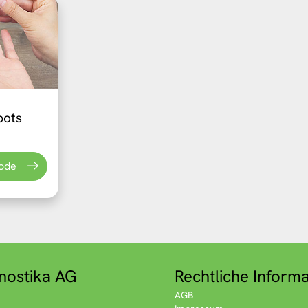
pots
ode
nostika AG
Rechtliche Inform
AGB