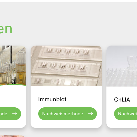
en
Immunblot
ChLIA
ode
Nachweismethode
Nachwe