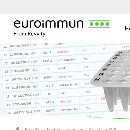
H
/
Produkte
/
Nachweismethoden
/
Real-Time-PCR