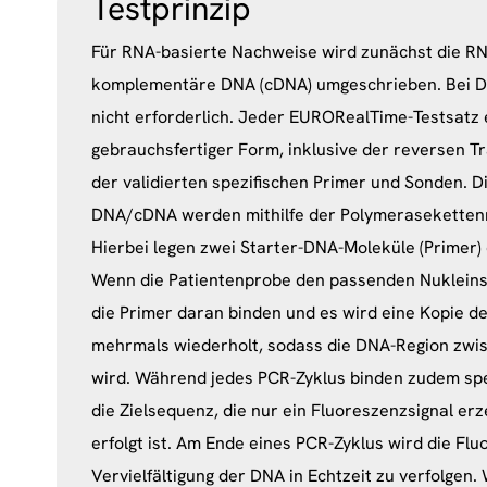
Testprinzip
Für RNA-basierte Nachweise wird zunächst die RNA
komplementäre DNA (cDNA) umgeschrieben. Bei DN
nicht erforderlich. Jeder EURORealTime-Testsatz 
gebrauchsfertiger Form, inklusive der reversen 
der validierten spezifischen Primer und Sonden. D
DNA/cDNA werden mithilfe der Polymerasekettenrea
Hierbei legen zwei Starter-DNA-Moleküle (Primer) 
Wenn die Patientenprobe den passenden Nukleinsä
die Primer daran binden und es wird eine Kopie de
mehrmals wiederholt, sodass die DNA-Region zwisc
wird. Während jedes PCR-Zyklus binden zudem sp
die Zielsequenz, die nur ein Fluoreszenzsignal er
erfolgt ist. Am Ende eines PCR-Zyklus wird die Fl
Vervielfältigung der DNA in Echtzeit zu verfolgen