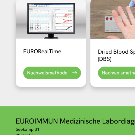
EURORealTime
Dried Blood S
(DBS)
Nachweismethode
Nachweismeth
EUROIMMUN Medizinische Labordiag
Seekamp 31