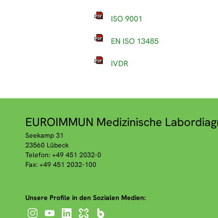
ISO 9001
EN ISO 13485
IVDR
EUROIMMUN Medizinische Labordiag
Seekamp 31
23560 Lübeck
Telefon: +49 451 2032-0
Fax: +49 451 2032-100
Unsere Profile in den Sozialen Medien: