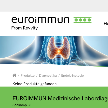
H
/
Produkte
/
Diagnostika
/
Endokrinologie
Keine Produkte gefunden
EUROIMMUN Medizinische Labordiag
Seekamp 31