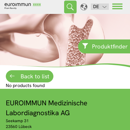
DE
Produktfinder
Back to list
No products found
EUROIMMUN Medizinische
Labordiagnostika AG
Seekamp 31
23560 Lübeck