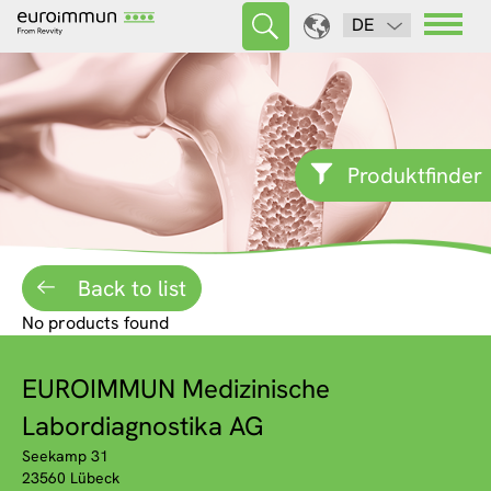
DE
Produktfinder
Back to list
No products found
EUROIMMUN Medizinische
Labordiagnostika AG
Seekamp 31
23560 Lübeck