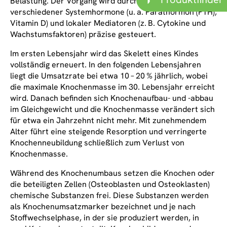
Belastung. Der Vorgang wird durch das Zusammenspiel
verschiedener Systemhormone (u. a. Parathormon (PTH),
Vitamin D) und lokaler Mediatoren (z. B. Cytokine und
Wachstumsfaktoren) präzise gesteuert.
Im ersten Lebensjahr wird das Skelett eines Kindes
vollständig erneuert. In den folgenden Lebensjahren
liegt die Umsatzrate bei etwa 10 – 20 % jährlich, wobei
die maximale Knochenmasse im 30. Lebensjahr erreicht
wird. Danach befinden sich Knochenaufbau- und -abbau
im Gleichgewicht und die Knochenmasse verändert sich
für etwa ein Jahrzehnt nicht mehr. Mit zunehmendem
Alter führt eine steigende Resorption und verringerte
Knochenneubildung schließlich zum Verlust von
Knochenmasse.
Während des Knochenumbaus setzen die Knochen oder
die beteiligten Zellen (Osteoblasten und Osteoklasten)
chemische Substanzen frei. Diese Substanzen werden
als Knochenumsatzmarker bezeichnet und je nach
Stoffwechselphase, in der sie produziert werden, in