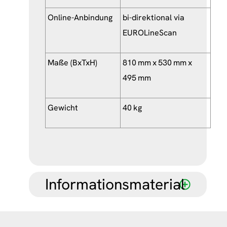
Online-Anbindung
bi-direktional via
EUROLineScan
Maße (BxTxH)
810 mm x 530 mm x
495 mm
Gewicht
40 kg
Informationsmaterial